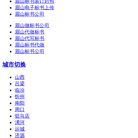
眉山标书装订封包
眉山电子标书上传
眉山标书公司
眉山做标书公司
眉山代做标书
眉山代写标书
眉山标书代做
眉山标书公司
城市切换
山西
吕梁
临汾
忻州
南阳
周口
驻马店
漯河
运城
济源