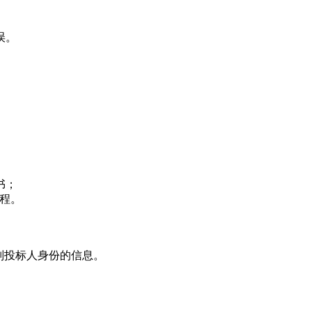
误。
书；
程。
别投标人身份的信息。