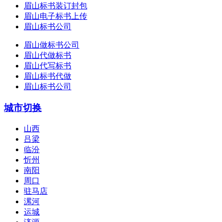
眉山标书装订封包
眉山电子标书上传
眉山标书公司
眉山做标书公司
眉山代做标书
眉山代写标书
眉山标书代做
眉山标书公司
城市切换
山西
吕梁
临汾
忻州
南阳
周口
驻马店
漯河
运城