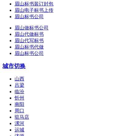
眉山标书装订封包
眉山电子标书上传
眉山标书公司
眉山做标书公司
眉山代做标书
眉山代写标书
眉山标书代做
眉山标书公司
城市切换
山西
吕梁
临汾
忻州
南阳
周口
驻马店
漯河
运城