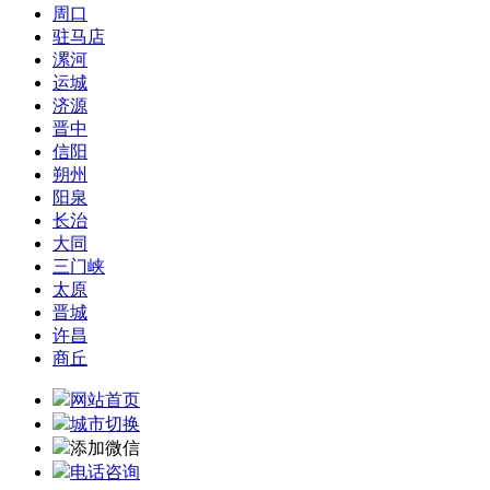
周口
驻马店
漯河
运城
济源
晋中
信阳
朔州
阳泉
长治
大同
三门峡
太原
晋城
许昌
商丘
网站首页
城市切换
添加微信
电话咨询